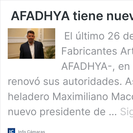
AFADHYA tiene nuev
El último 26 d
Fabricantes Ar
AFADHYA-, en 
renovó sus autoridades. As
heladero Maximiliano Mac
nuevo presidente de …
Si
Info Cámaras