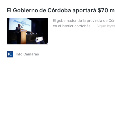
El Gobierno de Córdoba aportará $70 mi
El gobernador de la provincia de Cór
en el interior cordobés. …
Sigue leye
Info Cámaras