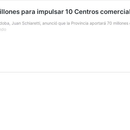
llones para impulsar 10 Centros comerciale
doba, Juan Schiaretti, anunció que la Provincia aportará 70 millones
El
ndo
Gobierno
de
Córdoba
aportará
$70
millones
para
impulsar
10
Centros
comerciales
a
cielo
abierto