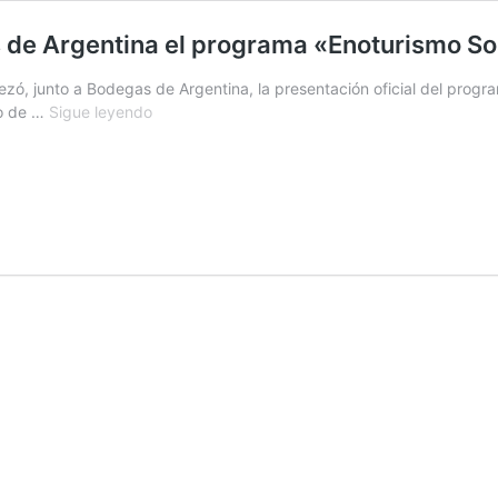
s de Argentina el programa «Enoturismo So
ezó, junto a Bodegas de Argentina, la presentación oficial del progr
Luján
no de …
Sigue leyendo
de
Cuyo
presentó
junto
a
Bodegas
de
Argentina
el
programa
«Enoturismo
Sostenible
360»