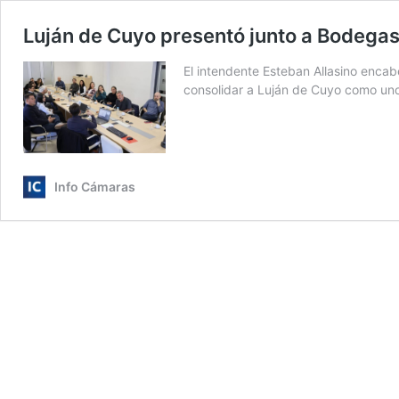
Luján de Cuyo presentó junto a Bodega
El intendente Esteban Allasino encab
consolidar a Luján de Cuyo como u
Info Cámaras