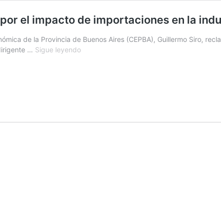
por el impacto de importaciones en la indu
mica de la Provincia de Buenos Aires (CEPBA), Guillermo Siro, recl
Siro
irigente …
Sigue leyendo
reclama
un
«RIGI
pyme»
y
advierte
por
el
impacto
de
importaciones
en
la
industria
automotriz