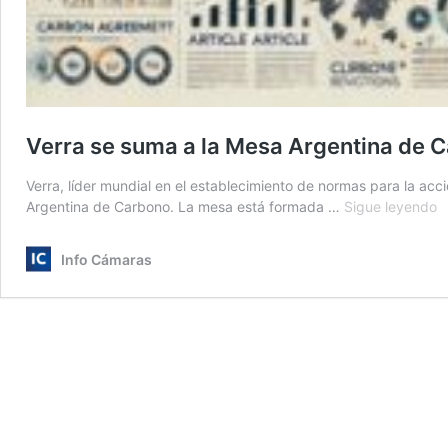
Verra se suma a la Mesa Argentina de 
Verra, líder mundial en el establecimiento de normas para la acci
V
Argentina de Carbono. La mesa está formada …
Sigue leyendo
s
s
Info Cámaras
a
la
M
A
d
C