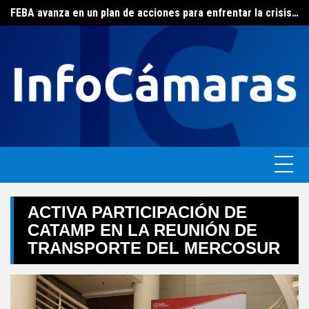
FEBA avanza en un plan de acciones para enfrentar la crisis de las pymes bonaerenses
Skip
El ERAS continúa con el beneficio de la tarifa social del agua
to
content
ACTIVA PARTICIPACIÓN DE
CATAMP EN LA REUNIÓN DE
TRANSPORTE DEL MERCOSUR