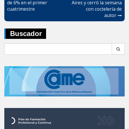
entradas
de 6% en el primer
Aires y cerró la semana
cuatrimestre
con coctelería de
autor
Buscador
Search
for: