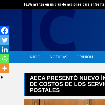
FEBA avanza en un plan de acciones para enfrenta
Skip
El ERAS continúa con el beneficio de la tarifa soci
to
content
INICIO
NOTICIAS
OPINIÓN
AECA PRESENTÓ NUEVO Í
DE COSTOS DE LOS SERVI
POSTALES