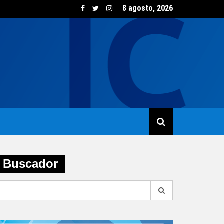
8 agosto, 2026
sumo de vino creció un 5,8% en junio impulsado por las opcione
Buscador
earch
r: