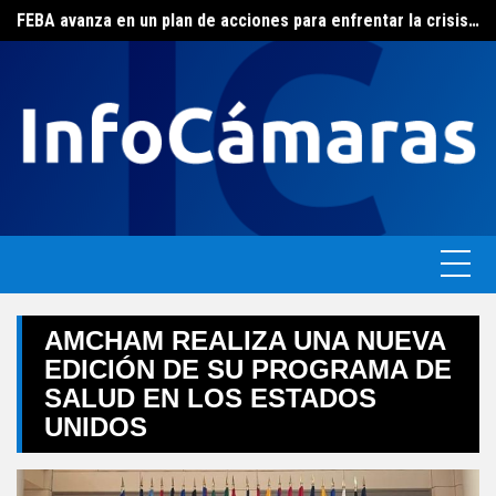
FEBA avanza en un plan de acciones para enfrentar la crisis de las pymes bonaerenses
Skip
El ERAS continúa con el beneficio de la tarifa social del agua
to
content
AMCHAM REALIZA UNA NUEVA
EDICIÓN DE SU PROGRAMA DE
SALUD EN LOS ESTADOS
UNIDOS