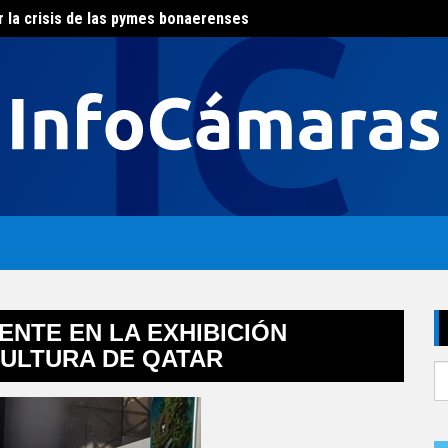
r la crisis de las pymes bonaerenses
El con
al del agua
NTE EN LA EXHIBICIÓN
CULTURA DE QATAR
S
fo