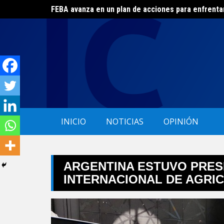
Skip
FEBA avanza en un plan de acciones para enfrenta
El ERAS continúa con el beneficio de la tarifa soci
to
content
INICIO
NOTICIAS
OPINIÓN
ARGENTINA ESTUVO PRESE
INTERNACIONAL DE AGRI