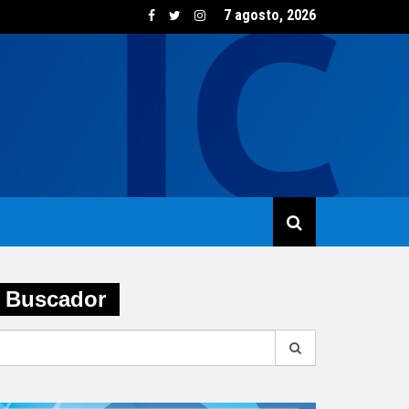
7 agosto, 2026
sumo de vino creció un 5,8% en junio impulsado por las opcione
Buscador
earch
r: