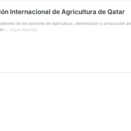
ión Internacional de Agricultura de Qatar
itores de los sectores de agricultura, alimentación y producción ani
Argentina
ran …
Sigue leyendo
estuvo
presente
en
la
Exhibición
Internacional
de
Agricultura
de
Qatar