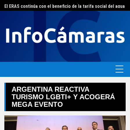
Skip
FEBA avanza en un plan de acciones para enfrentar la crisis de las pymes bonaerenses
El ERAS continúa con el beneficio de la tarifa social del agua
to
content
ARGENTINA REACTIVA
TURISMO LGBTI+ Y ACOGERÁ
MEGA EVENTO