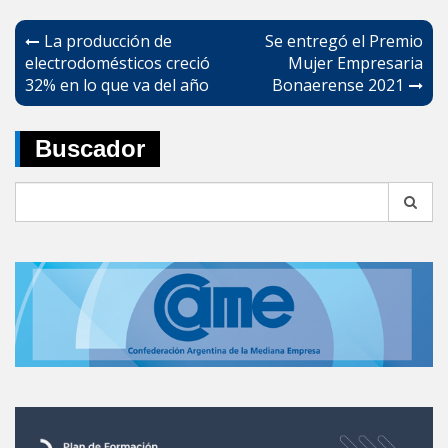
Navegación
La producción de
Se entregó el Premio
de
electrodomésticos creció
Mujer Empresaria
32% en lo que va del año
Bonaerense 2021
entradas
Buscador
Search
for: