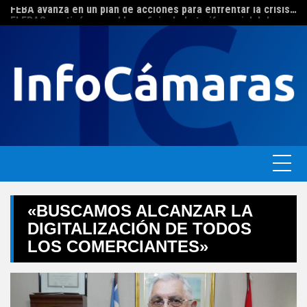
FEBA avanza en un plan de acciones para enfrentar la crisis de las pymes bonaerenses
Skip
El ERAS continúa con el beneficio de la tarifa social del agua
to
content
«BUSCAMOS ALCANZAR LA
DIGITALIZACIÓN DE TODOS
LOS COMERCIANTES»