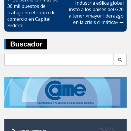
Industria eólica global
de
30 mil puestos de
instó a los países del G20
trabajo en el rubro de
entradas
a tener «mayor liderazgo
comercio en Capital
en la crisis climática»
Federal
Buscador
Search
for: