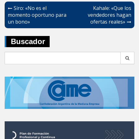
Navegación
Siro: «No es el
Kahale: «Que los
de
momento oportuno para
vendedores hagan
un bono»
ofertas reales»
entradas
Buscador
Search
for: