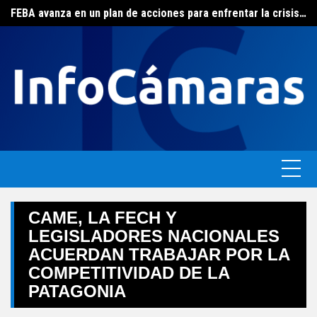
FEBA avanza en un plan de acciones para enfrentar la crisis de las pymes bonaerenses
Skip
El ERAS continúa con el beneficio de la tarifa social del agua
to
content
CAME, LA FECH Y
LEGISLADORES NACIONALES
ACUERDAN TRABAJAR POR LA
COMPETITIVIDAD DE LA
PATAGONIA