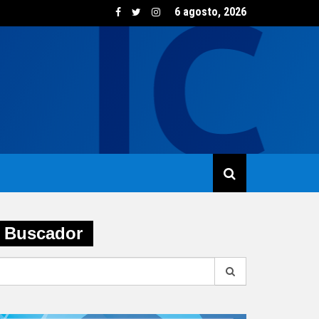
6 agosto, 2026
sumo de vino creció un 5,8% en junio impulsado por las opcione
Buscador
earch
r: