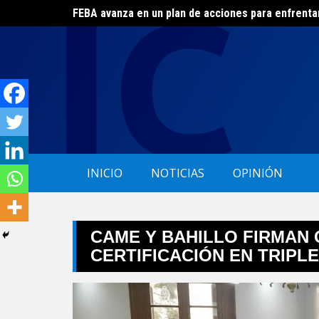
FEBA avanza en un plan de acciones para enfrenta
Skip
El ERAS continúa con el beneficio de la tarifa soci
to
content
INICIO
NOTICIAS
OPINIÓN
CAME Y BAHILLO FIRMAN
CERTIFICACIÓN EN TRIPL