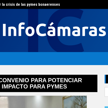
r la crisis de las pymes bonaerenses
El con
al del agua
 CONVENIO PARA POTENCIAR
E IMPACTO PARA PYMES
S
fo