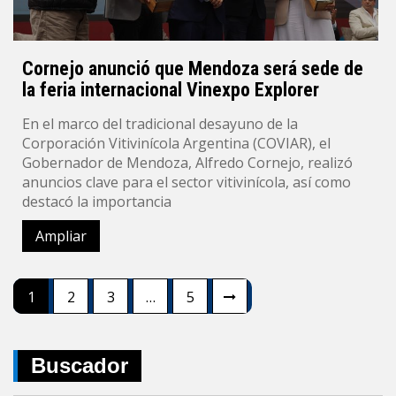
Cornejo anunció que Mendoza será sede de
la feria internacional Vinexpo Explorer
En el marco del tradicional desayuno de la
Corporación Vitivinícola Argentina (COVIAR), el
Gobernador de Mendoza, Alfredo Cornejo, realizó
anuncios clave para el sector vitivinícola, así como
destacó la importancia
Ampliar
Navegación
1
2
3
…
5
de
entradas
Buscador