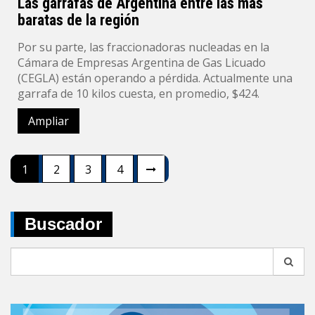
Las garrafas de Argentina entre las más
baratas de la región
Por su parte, las fraccionadoras nucleadas en la
Cámara de Empresas Argentina de Gas Licuado
(CEGLA) están operando a pérdida. Actualmente una
garrafa de 10 kilos cuesta, en promedio, $424.
Ampliar
Navegación
1
2
3
4
de
entradas
Buscador
Search
for: