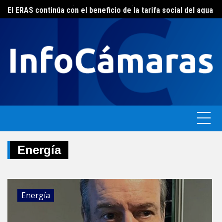
Skip
FEBA avanza en un plan de acciones para enfrentar la crisis de las pymes bonaerenses
El ERAS continúa con el beneficio de la tarifa social del agua
to
content
Energía
Energía