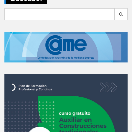
Search
for: