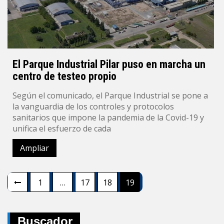
El Parque Industrial Pilar puso en marcha un
centro de testeo propio
Según el comunicado, el Parque Industrial se pone a
la vanguardia de los controles y protocolos
sanitarios que impone la pandemia de la Covid-19 y
unifica el esfuerzo de cada
Ampliar
Navegación
1
…
17
18
19
de
entradas
Buscador