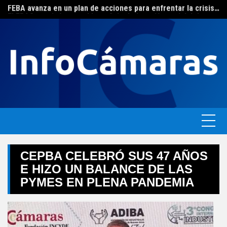
FEBA avanza en un plan de acciones para enfrentar la crisis de las pymes bonaerenses
Skip
El ERAS continúa con el beneficio de la tarifa social del agua
to
content
CEPBA CELEBRÓ SUS 47 AÑOS
E HIZO UN BALANCE DE LAS
PYMES EN PLENA PANDEMIA