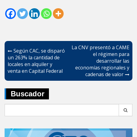
Navegación
La CNV presentó a CAME
Según CAC, se disparó
de
el régimen para
un 263% la cantidad de
desarrollar las
entradas
locales en alquiler y
economías regionales y
venta en Capital Federal
cadenas de valor
Buscador
Search
for: