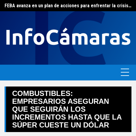
Skip
FEBA avanza en un plan de acciones para enfrentar la crisis de las pymes bonaerenses
El ERAS continúa con el beneficio de la tarifa social del agua
to
content
COMBUSTIBLES:
EMPRESARIOS ASEGURAN
QUE SEGUIRÁN LOS
INCREMENTOS HASTA QUE LA
SÚPER CUESTE UN DÓLAR