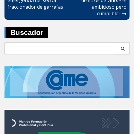
emergencia del sector
de litros de vino: «Es
entradas
fraccionador de garrafas
ambicioso pero
cumplible»
Buscador
Search
for: