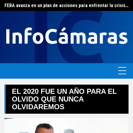
FEBA avanza en un plan de acciones para enfrentar la crisis de las pymes bonaerenses
Skip
El ERAS continúa con el beneficio de la tarifa social del agua
to
content
EL 2020 FUE UN AÑO PARA EL
OLVIDO QUE NUNCA
OLVIDAREMOS