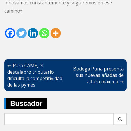
innovamos constantemente y seguiremos en ese
camino».
Navegación
Para CAME, el
Bodega Puna presenta
de
descalabro tributario
sus nuevas añadas de
dificulta la competitividad
entradas
altura máxima
de las pymes
Buscador
Search
for: