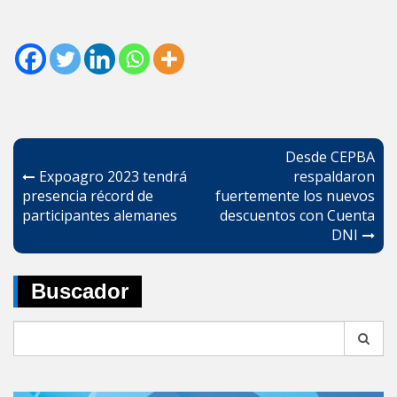
Navegación
Desde CEPBA
de
Expoagro 2023 tendrá
respaldaron
presencia récord de
fuertemente los nuevos
entradas
participantes alemanes
descuentos con Cuenta
DNI
Buscador
Search
for: