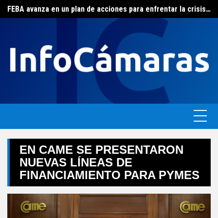
Skip
FEBA avanza en un plan de acciones para enfrentar la crisis de las pymes bonaerenses
to
El ERAS continúa con el beneficio de la tarifa social del agua
content
EN CAME SE PRESENTARON
NUEVAS LÍNEAS DE
FINANCIAMIENTO PARA PYMES