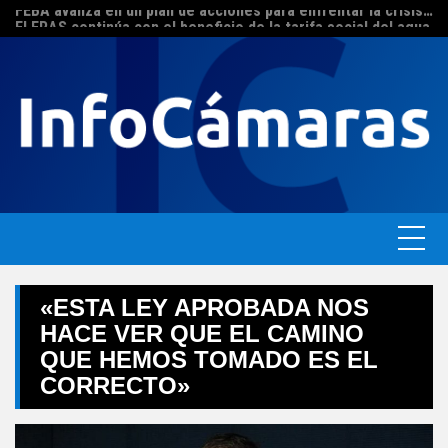
FEBA avanza en un plan de acciones para enfrentar la crisis de las pymes bonaerenses
Skip
El ERAS continúa con el beneficio de la tarifa social del agua
to
content
«ESTA LEY APROBADA NOS
HACE VER QUE EL CAMINO
QUE HEMOS TOMADO ES EL
CORRECTO»