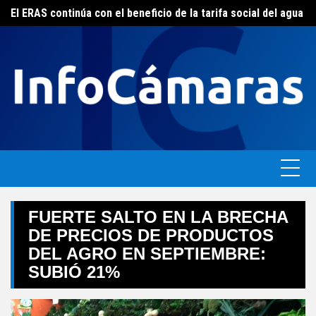
Skip
FEBA avanza en un plan de acciones para enfrentar la crisis de las pymes bonaerenses
El ERAS continúa con el beneficio de la tarifa social del agua
to
content
FUERTE SALTO EN LA BRECHA
DE PRECIOS DE PRODUCTOS
DEL AGRO EN SEPTIEMBRE:
SUBIÓ 21%