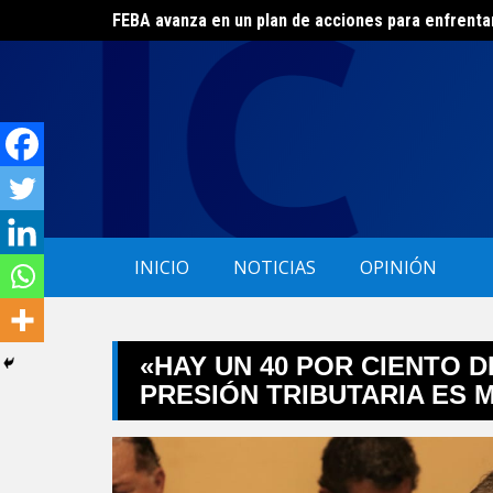
FEBA avanza en un plan de acciones para enfrenta
Skip
El ERAS continúa con el beneficio de la tarifa soci
to
content
INICIO
NOTICIAS
OPINIÓN
«HAY UN 40 POR CIENTO D
PRESIÓN TRIBUTARIA ES 