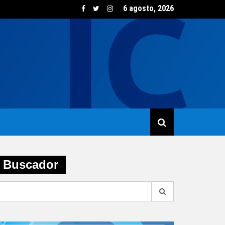
6 agosto, 2026
sumo de vino creció un 5,8% en junio impulsado por las opcione
Buscador
earch
r: