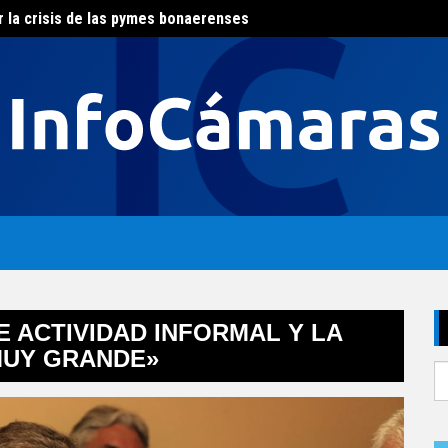
r la crisis de las pymes bonaerenses
El con
al del agua
E ACTIVIDAD INFORMAL Y LA
MUY GRANDE»
S
fo