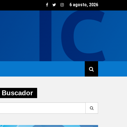
6 agosto, 2026
sumo de vino creció un 5,8% en junio impulsado por las opcione
Buscador
earch
r: