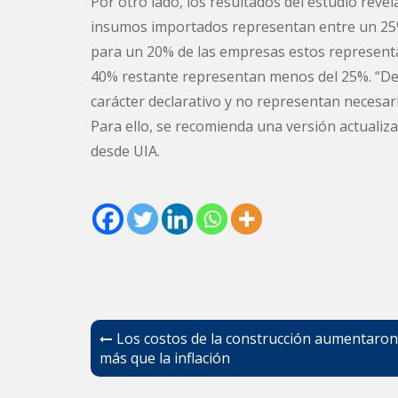
Por otro lado, los resultados del estudio reve
insumos importados representan entre un 25%
para un 20% de las empresas estos representa
40% restante representan menos del 25%. “De
carácter declarativo y no representan necesari
Para ello, se recomienda una versión actualiz
desde UIA.
Navegación
Los costos de la construcción aumentaron
de
más que la inflación
entradas