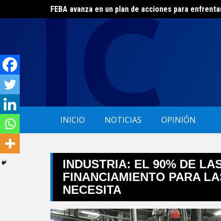
FEBA avanza en un plan de acciones para enfrenta
Skip
El ERAS continúa con el beneficio de la tarifa soci
to
content
INICIO
NOTICIAS
OPINIÓN
INDUSTRIA: EL 90% DE L
FINANCIAMIENTO PARA L
NECESITA