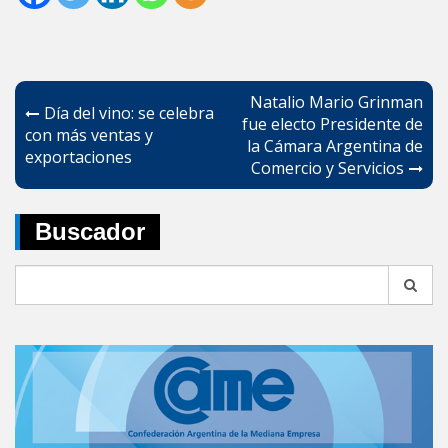
Navegación
Natalio Mario Grinman
Día del vino: se celebra
de
fue electo Presidente de
con más ventas y
la Cámara Argentina de
entradas
exportaciones
Comercio y Servicios
Buscador
Search
for: