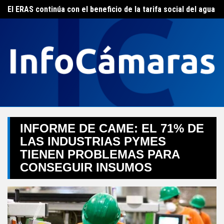
Skip
FEBA avanza en un plan de acciones para enfrentar la crisis de las pymes bonaerenses
El ERAS continúa con el beneficio de la tarifa social del agua
to
content
INFORME DE CAME: EL 71% DE
LAS INDUSTRIAS PYMES
TIENEN PROBLEMAS PARA
CONSEGUIR INSUMOS