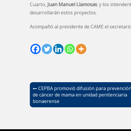
Cuarto,
Juan Manuel Llamosas
; y los intende
desarrollarán estos proyectos.
Acompañó al presidente de CAME el secretari
Navegación
CEPBA promovió difusión para prevenció
de
de cáncer de mama en unidad penitenciaria
bonaerense
entradas