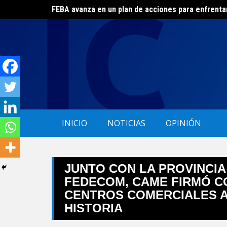
FEBA avanza en un plan de acciones para enfrenta
Skip
El ERAS continúa con el beneficio de la tarifa soci
to
content
INICIO
NOTICIAS
OPINIÓN
JUNTO CON LA PROVINCIA
FEDECOM, CAME FIRMÓ C
CENTROS COMERCIALES A
HISTORIA