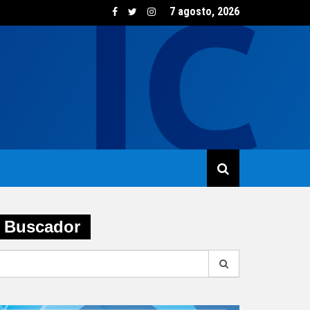
7 agosto, 2026
sumo de vino creció un 5,8% en junio impulsado por las opcione
Buscador
earch
r: