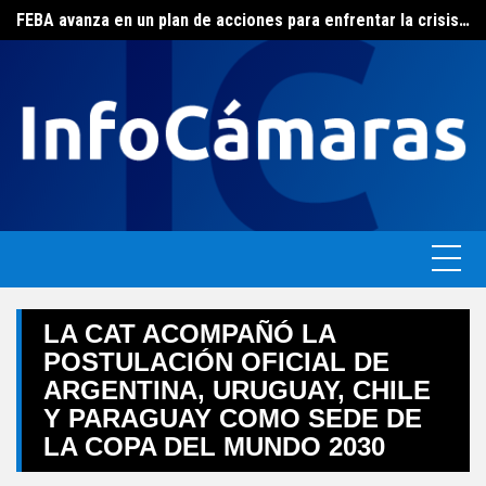
FEBA avanza en un plan de acciones para enfrentar la crisis de las pymes bonaerenses
Skip
El ERAS continúa con el beneficio de la tarifa social del agua
to
content
LA CAT ACOMPAÑÓ LA
POSTULACIÓN OFICIAL DE
ARGENTINA, URUGUAY, CHILE
Y PARAGUAY COMO SEDE DE
LA COPA DEL MUNDO 2030