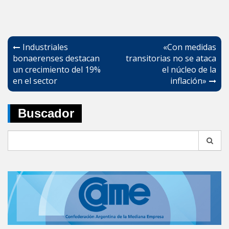
Navegación
Industriales
«Con medidas
de
bonaerenses destacan
transitorias no se ataca
un crecimiento del 19%
el núcleo de la
entradas
en el sector
inflación»
Buscador
Search
for: