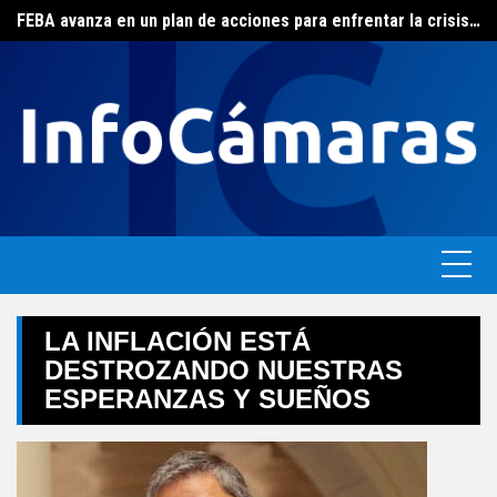
FEBA avanza en un plan de acciones para enfrentar la crisis de las pymes bonaerenses
Skip
El ERAS continúa con el beneficio de la tarifa social del agua
to
content
LA INFLACIÓN ESTÁ
DESTROZANDO NUESTRAS
ESPERANZAS Y SUEÑOS