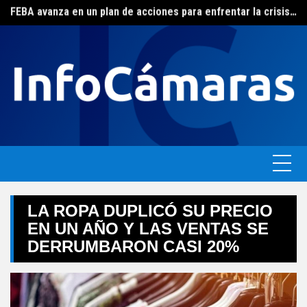
FEBA avanza en un plan de acciones para enfrentar la crisis de las pymes bonaerenses
Skip
El ERAS continúa con el beneficio de la tarifa social del agua
to
content
LA ROPA DUPLICÓ SU PRECIO
EN UN AÑO Y LAS VENTAS SE
DERRUMBARON CASI 20%