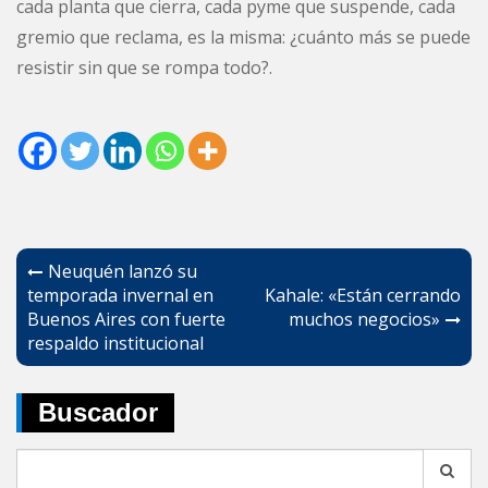
cada planta que cierra, cada pyme que suspende, cada
gremio que reclama, es la misma: ¿cuánto más se puede
resistir sin que se rompa todo?.
Navegación
Neuquén lanzó su
de
temporada invernal en
Kahale: «Están cerrando
Buenos Aires con fuerte
muchos negocios»
entradas
respaldo institucional
Buscador
Search
for: