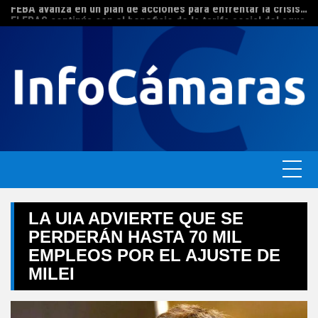
FEBA avanza en un plan de acciones para enfrentar la crisis de las pymes bonaerenses
Skip
El ERAS continúa con el beneficio de la tarifa social del agua
to
content
LA UIA ADVIERTE QUE SE
PERDERÁN HASTA 70 MIL
EMPLEOS POR EL AJUSTE DE
MILEI