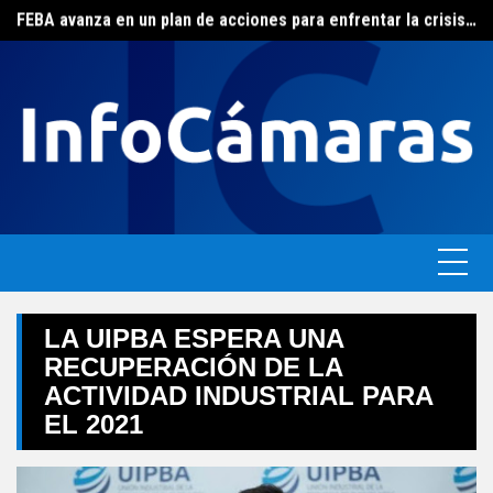
FEBA avanza en un plan de acciones para enfrentar la crisis de las pymes bonaerenses
Skip
El ERAS continúa con el beneficio de la tarifa social del agua
to
content
LA UIPBA ESPERA UNA
RECUPERACIÓN DE LA
ACTIVIDAD INDUSTRIAL PARA
EL 2021