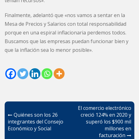
tenían recursos».
Finalmente, adelantó que «nos vamos a sentar en la
Mesa de Precios y Salarios con total responsabilidad
porque en una espiral inflacionaria perdemos todos.
Buscamos que las empresas puedan funcionar bien y
que la inflación sea lo menor posible».
Navegación
El comercio electrónico
de
Quiénes son los 26
creció 124% en 2020 y
integrantes del Consejo
superó los $900 mil
entradas
Económico y Social
millones en
facturación