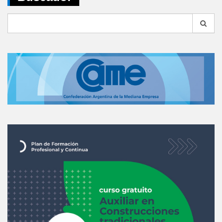
Search
for: