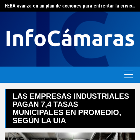
Skip
FEBA avanza en un plan de acciones para enfrentar la crisis de las pymes bonaerenses
El ERAS continúa con el beneficio de la tarifa social del agua
to
content
LAS EMPRESAS INDUSTRIALES
PAGAN 7,4 TASAS
MUNICIPALES EN PROMEDIO,
SEGÚN LA UIA