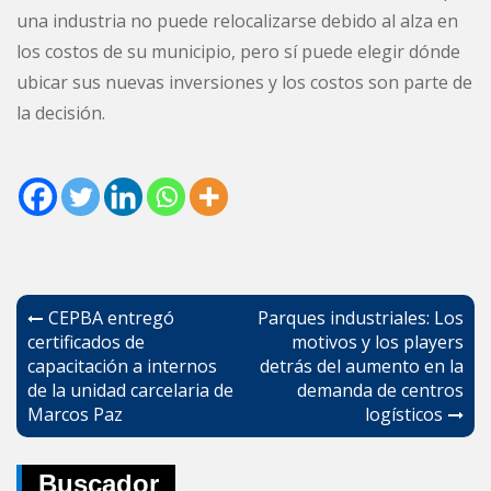
una industria no puede relocalizarse debido al alza en
los costos de su municipio, pero sí puede elegir dónde
ubicar sus nuevas inversiones y los costos son parte de
la decisión.
Navegación
CEPBA entregó
Parques industriales: Los
de
certificados de
motivos y los players
capacitación a internos
detrás del aumento en la
entradas
de la unidad carcelaria de
demanda de centros
Marcos Paz
logísticos
Buscador