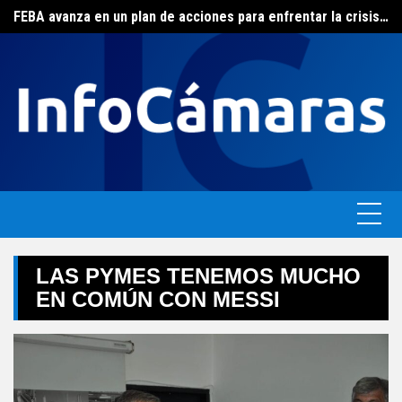
FEBA avanza en un plan de acciones para enfrentar la crisis de las pymes bonaerenses
Skip
El ERAS continúa con el beneficio de la tarifa social del agua
to
content
LAS PYMES TENEMOS MUCHO
EN COMÚN CON MESSI