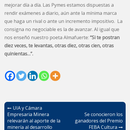
mejorar día a día. Las Pymes estamos dispuestas a
rendir exámenes a diario, aún ante la mínima marca
que haga un rival o ante un incremento impositivo. La
consigna no negociable es la de avanzar. Al igual que
nos enseñó nuestro poeta Almafuerte:
“Si te postran
diez veces, te levantas, otras diez, otras cien, otras
quinientas…”.
Navegación
UIA y Cámara
de
Empresaria Minera
Se conocieron los
relevarán al aporte de la
ganadores del Premio
entradas
minería al desarrollo
FEBA Cultura