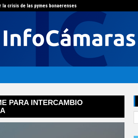
r la crisis de las pymes bonaerenses
El con
al del agua
E PARA INTERCAMBIO
IA
S
fo