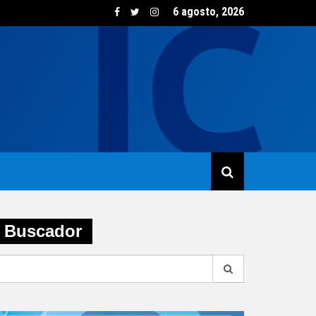
6 agosto, 2026
sumo de vino creció un 5,8% en junio impulsado por las opcione
Buscador
earch
r: