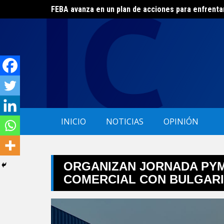
Skip
FEBA avanza en un plan de acciones para enfrenta
to
El ERAS continúa con el beneficio de la tarifa soci
content
INICIO
NOTICIAS
OPINIÓN
ORGANIZAN JORNADA PYM
COMERCIAL CON BULGAR