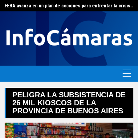
Skip
FEBA avanza en un plan de acciones para enfrentar la crisis de las pymes bonaerenses
El ERAS continúa con el beneficio de la tarifa social del agua
to
content
PELIGRA LA SUBSISTENCIA DE
26 MIL KIOSCOS DE LA
PROVINCIA DE BUENOS AIRES