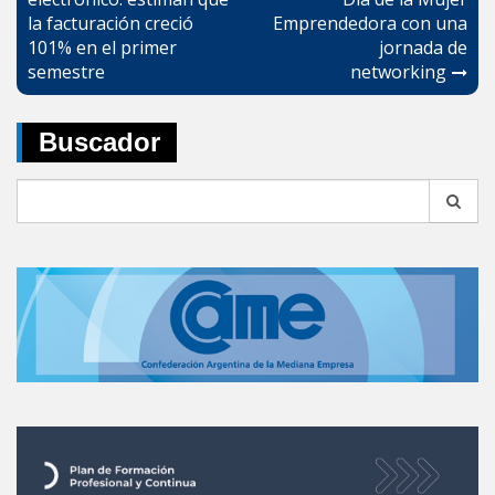
de
la facturación creció
Emprendedora con una
entradas
101% en el primer
jornada de
semestre
networking
Buscador
Search
for: