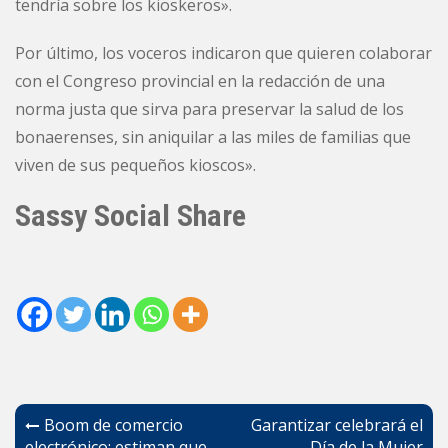
tendría sobre los kioskeros».
Por último, los voceros indicaron que quieren colaborar
con el Congreso provincial en la redacción de una
norma justa que sirva para preservar la salud de los
bonaerenses, sin aniquilar a las miles de familias que
viven de sus pequeños kioscos».
Sassy Social Share
Navegación
Boom de comercio
Garantizar celebrará el
electrónico: estiman que
Día de la Mujer