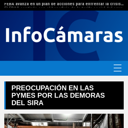
FEBA avanza en un plan de acciones para enfrentar la crisis de las pymes bonaerenses
Skip
El ERAS continúa con el beneficio de la tarifa social del agua
to
content
PREOCUPACIÓN EN LAS
PYMES POR LAS DEMORAS
DEL SIRA