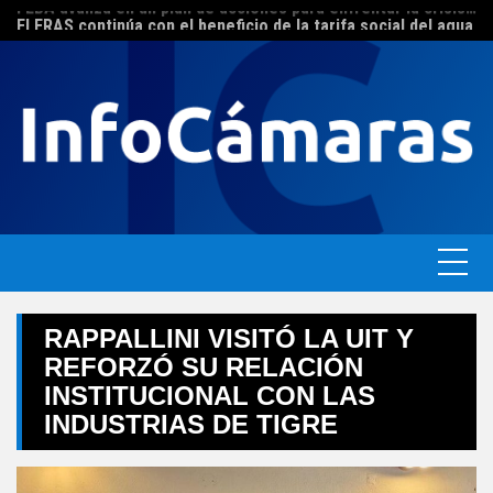
FEBA avanza en un plan de acciones para enfrentar la crisis de las pymes bonaerenses
Skip
El ERAS continúa con el beneficio de la tarifa social del agua
to
content
RAPPALLINI VISITÓ LA UIT Y
REFORZÓ SU RELACIÓN
INSTITUCIONAL CON LAS
INDUSTRIAS DE TIGRE