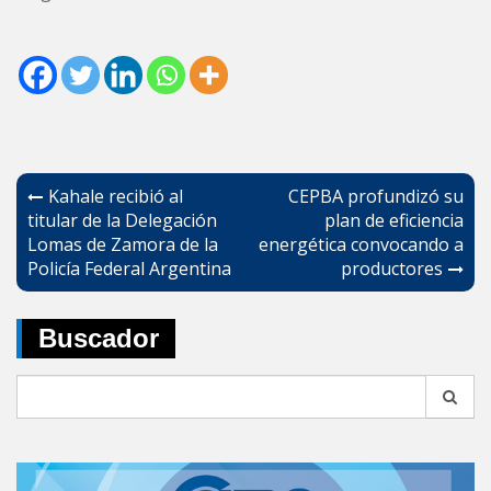
Navegación
Kahale recibió al
CEPBA profundizó su
de
titular de la Delegación
plan de eficiencia
Lomas de Zamora de la
energética convocando a
entradas
Policía Federal Argentina
productores
Buscador
Search
for: