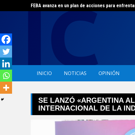
FEBA avanza en un plan de acciones para enfrenta
Skip
El ERAS continúa con el beneficio de la tarifa soci
to
content
INICIO
NOTICIAS
OPINIÓN
SE LANZÓ «ARGENTINA AL
INTERNACIONAL DE LA IN