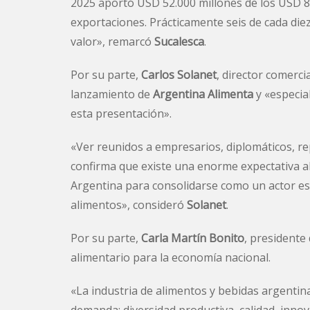
2025 aportó USD 52.000 millones de los USD 87
exportaciones. Prácticamente seis de cada die
valor», remarcó
Sucalesca
.
Por su parte,
Carlos Solanet
, director comerci
lanzamiento de
Argentina Alimenta
y «especia
esta presentación».
«Ver reunidos a empresarios, diplomáticos, re
confirma que existe una enorme expectativa alr
Argentina para consolidarse como un actor est
alimentos», consideró
Solanet
.
Por su parte,
Carla Martín Bonito
, presidente
alimentario para la economía nacional.
«La industria de alimentos y bebidas argent