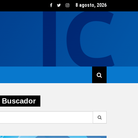
8 agosto, 2026
sumo de vino creció un 5,8% en junio impulsado por las opcione
Buscador
earch
r: