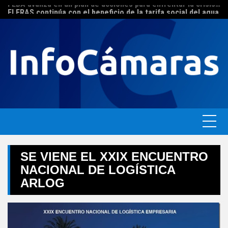
FEBA avanza en un plan de acciones para enfrentar la crisis de las pymes bonaerenses
Skip
El ERAS continúa con el beneficio de la tarifa social del agua
to
content
SE VIENE EL XXIX ENCUENTRO
NACIONAL DE LOGÍSTICA
ARLOG