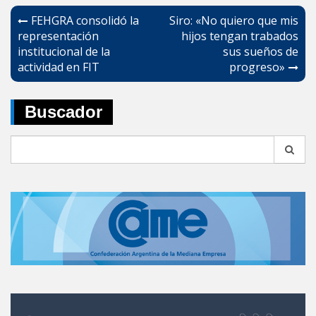
Navegación
FEHGRA consolidó la
Siro: «No quiero que mis
de
representación
hijos tengan trabados
institucional de la
sus sueños de
entradas
actividad en FIT
progreso»
Buscador
Search
for: