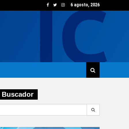
6 agosto, 2026
sumo de vino creció un 5,8% en junio impulsado por las opcione
Buscador
earch
r: