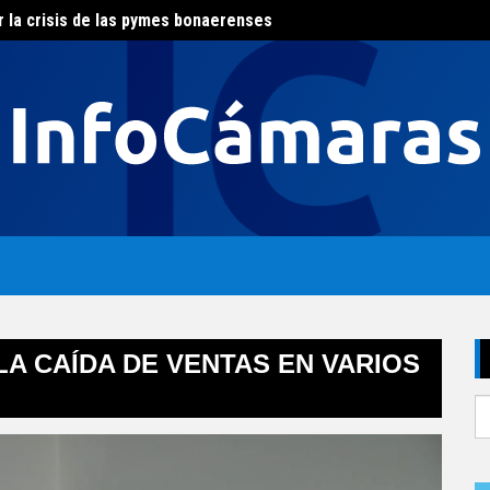
r la crisis de las pymes bonaerenses
El con
al del agua
LA CAÍDA DE VENTAS EN VARIOS
S
fo