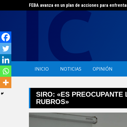
FEBA avanza en un plan de acciones para enfrenta
Skip
El ERAS continúa con el beneficio de la tarifa soci
to
content
INICIO
NOTICIAS
OPINIÓN
SIRO: «ES PREOCUPANTE 
RUBROS»