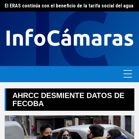
Skip
FEBA avanza en un plan de acciones para enfrentar la crisis de las pymes bonaerenses
El ERAS continúa con el beneficio de la tarifa social del agua
to
content
AHRCC DESMIENTE DATOS DE
FECOBA