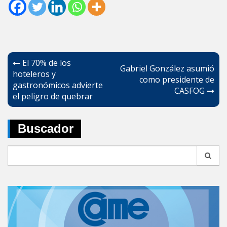
Navegación
El 70% de los
Gabriel González asumió
de
hoteleros y
como presidente de
gastronómicos advierte
entradas
CASFOG
el peligro de quebrar
Buscador
Search
for: