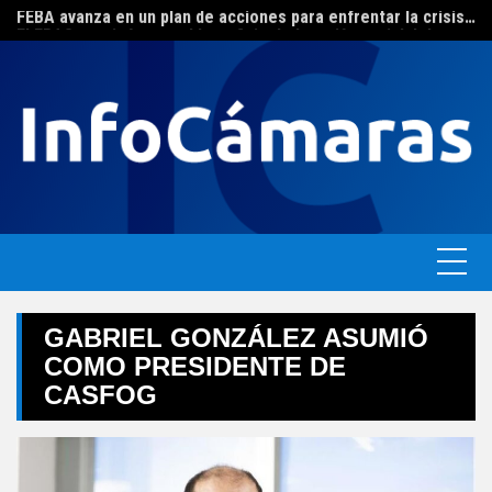
FEBA avanza en un plan de acciones para enfrentar la crisis de las pymes bonaerenses
Skip
El ERAS continúa con el beneficio de la tarifa social del agua
to
content
GABRIEL GONZÁLEZ ASUMIÓ
COMO PRESIDENTE DE
CASFOG