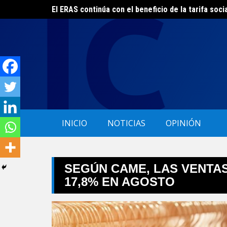
Skip
El ERAS continúa con el beneficio de la tarifa soci
El consumo de vino creció un 5,8% en junio impul
to
content
INICIO
NOTICIAS
OPINIÓN
SEGÚN CAME, LAS VENTA
17,8% EN AGOSTO