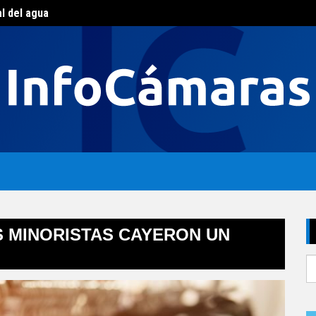
al del agua
CAME J
sado por las opciones más económicas
S MINORISTAS CAYERON UN
S
fo