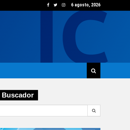
6 agosto, 2026
oven participó de la Expo Agronea 2026
Buscador
earch
r: