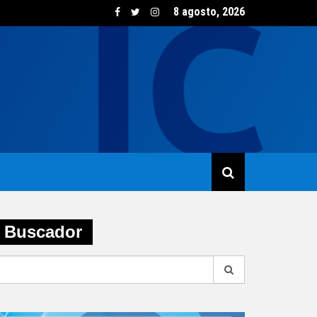
8 agosto, 2026
sumo de vino creció un 5,8% en junio impulsado por las opcione
Buscador
earch
r: