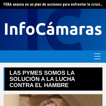
FEBA avanza en un plan de acciones para enfrentar la crisis de las pymes bonaerenses
Skip
El ERAS continúa con el beneficio de la tarifa social del agua
to
content
LAS PYMES SOMOS LA
SOLUCIÓN A LA LUCHA
CONTRA EL HAMBRE