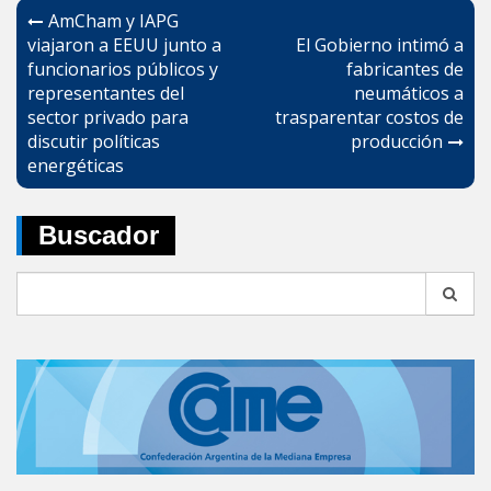
Navegación
AmCham y IAPG
de
viajaron a EEUU junto a
El Gobierno intimó a
funcionarios públicos y
fabricantes de
entradas
representantes del
neumáticos a
sector privado para
trasparentar costos de
discutir políticas
producción
energéticas
Buscador
Search
for: