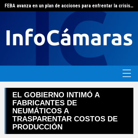
FEBA avanza en un plan de acciones para enfrentar la crisis de las pymes bonaerenses
Skip
El ERAS continúa con el beneficio de la tarifa social del agua
to
content
EL GOBIERNO INTIMÓ A
FABRICANTES DE
NEUMÁTICOS A
TRASPARENTAR COSTOS DE
PRODUCCIÓN