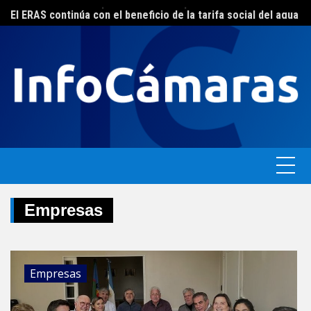
Skip
FEBA avanza en un plan de acciones para enfrentar la crisis de las pymes bonaerenses
El ERAS continúa con el beneficio de la tarifa social del agua
to
content
Empresas
Empresas